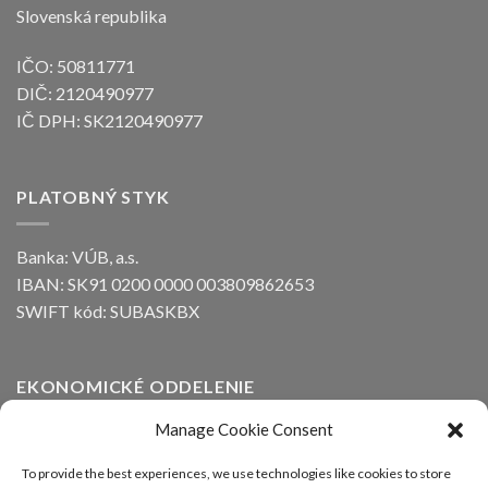
Slovenská republika
IČO: 50811771
DIČ: 2120490977
IČ DPH: SK2120490977
PLATOBNÝ STYK
Banka: VÚB, a.s.
IBAN: SK91 0200 0000 003809862653
SWIFT kód: SUBASKBX
EKONOMICKÉ ODDELENIE
Manage Cookie Consent
Ing. Peter Kozák
email:
info@alfaline.sk
To provide the best experiences, we use technologies like cookies to store