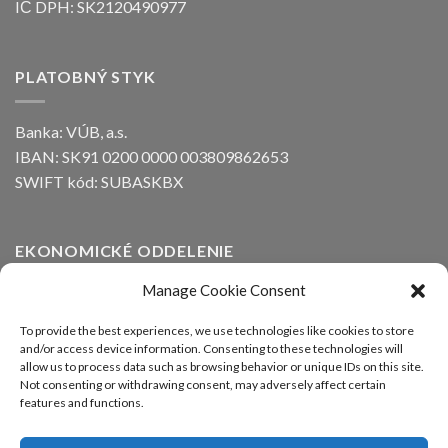
IČ DPH: SK2120490977
PLATOBNÝ STYK
Banka: VÚB, a.s.
IBAN: SK91 0200 0000 003809862653
SWIFT kód: SUBASKBX
EKONOMICKÉ ODDELENIE
Manage Cookie Consent
Ing. Peter Kozák
email:
info@alfaline.sk
To provide the best experiences, we use technologies like cookies to store
and/or access device information. Consenting to these technologies will
Tel.: +421(0)910 871 623
allow us to process data such as browsing behavior or unique IDs on this site.
Not consenting or withdrawing consent, may adversely affect certain
features and functions.
OBCHODNÉ A TECHNICKÉ ODDELENIE