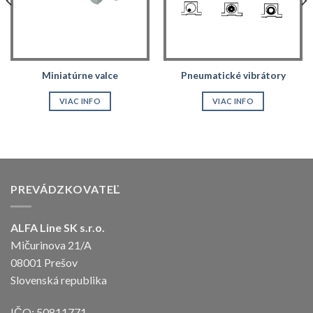
Miniatúrne valce
Pneumatické vibrátory
VIAC INFO
VIAC INFO
PREVÁDZKOVATEĽ
ALFA Line SK s.r.o.
Mičurinova 21/A
08001 Prešov
Slovenská republika
IČO: 50811771