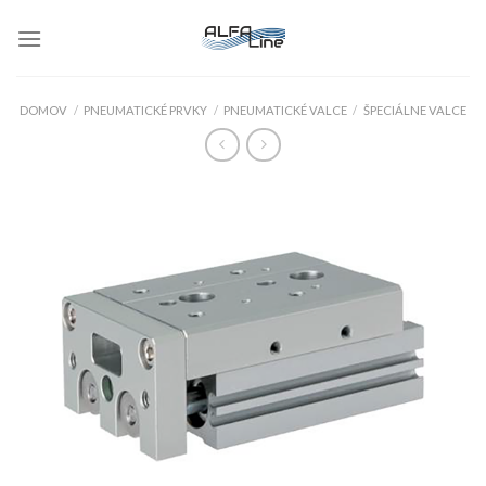
Skip
to
content
DOMOV
/
PNEUMATICKÉ PRVKY
/
PNEUMATICKÉ VALCE
/
ŠPECIÁLNE VALCE