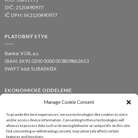
DIČ: 2120490977
IČ DPH: SK2120490977
PLATOBNÝ STYK
Banka: VÚB, a.s.
IBAN: SK91 0200 0000 003809862653
SWIFT kód: SUBASKBX
EKONOMICKÉ ODDELENIE
Manage Cookie Consent
Ing. Peter Kozák
email:
info@alfaline.sk
To provide the best experiences, we use technologies like cookies to store
and/or access device information. Consenting to these technologies will
Tel.: +421(0)910 871 623
allow us to process data such as browsing behavior or unique IDs on this site.
Not consenting or withdrawing consent, may adversely affect certain
features and functions.