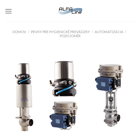
Skip
to
content
DOMOV
/
PRVKY PRE HYGIENICKÉ PREVÁDZKY
/
AUTOMATIZÁCIA
/
POZICIONÉR