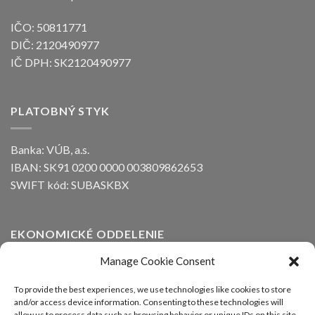
IČO: 50811771
DIČ: 2120490977
IČ DPH: SK2120490977
PLATOBNÝ STYK
Banka: VÚB, a.s.
IBAN: SK91 0200 0000 003809862653
SWIFT kód: SUBASKBX
EKONOMICKÉ ODDELENIE
Manage Cookie Consent
Ing. Peter Kozák
email:
info@alfaline.sk
To provide the best experiences, we use technologies like cookies to store
and/or access device information. Consenting to these technologies will
Tel.: +421(0)910 871 623
allow us to process data such as browsing behavior or unique IDs on this site.