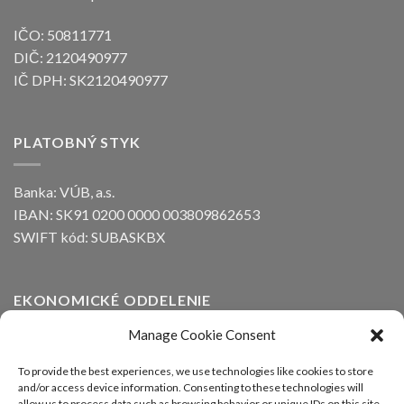
IČO: 50811771
DIČ: 2120490977
IČ DPH: SK2120490977
PLATOBNÝ STYK
Banka: VÚB, a.s.
IBAN: SK91 0200 0000 003809862653
SWIFT kód: SUBASKBX
EKONOMICKÉ ODDELENIE
Manage Cookie Consent
Ing. Peter Kozák
email:
info@alfaline.sk
To provide the best experiences, we use technologies like cookies to store
and/or access device information. Consenting to these technologies will
Tel.: +421(0)910 871 623
allow us to process data such as browsing behavior or unique IDs on this site.