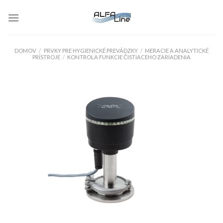
Skip
to
content
DOMOV
/
PRVKY PRE HYGIENICKÉ PREVÁDZKY
/
MERACIE A ANALYTICKÉ
PRÍSTROJE
/
KONTROLA FUNKCIE ČISTIACEHO ZARIADENIA