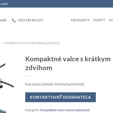
OLOGY
16:00
+421 918 451 671
PRODUKTY
DOPYT
K
E
/
KOMPAKTNÉ VALCE NENORMALIZOVANÉ
Kompaktné valce s krátkym
zdvihom
Kurzhubzylinder (einfachwirkend)
KONTAKTOVAŤ DODÁVATEĽA
Kategórie:
Kompaktné valce nenormalizované