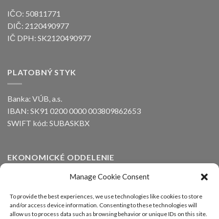
IČO: 50811771
DIČ: 2120490977
IČ DPH: SK2120490977
PLATOBNÝ STYK
Banka: VÚB, a.s.
IBAN: SK91 0200 0000 003809862653
SWIFT kód: SUBASKBX
EKONOMICKÉ ODDELENIE
Manage Cookie Consent
Ing. Peter Kozák
email:
info@alfaline.sk
To provide the best experiences, we use technologies like cookies to store
and/or access device information. Consenting to these technologies will
Tel.: +421(0)910 871 623
allow us to process data such as browsing behavior or unique IDs on this site.