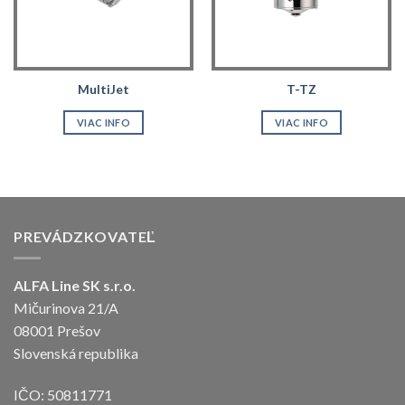
MultiJet
T-TZ
VIAC INFO
VIAC INFO
PREVÁDZKOVATEĽ
ALFA Line SK s.r.o.
Mičurinova 21/A
08001 Prešov
Slovenská republika
IČO: 50811771