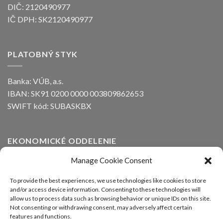
DIČ: 2120490977
IČ DPH: SK2120490977
PLATOBNÝ STYK
Banka: VÚB, a.s.
IBAN: SK91 0200 0000 003809862653
SWIFT kód: SUBASKBX
EKONOMICKÉ ODDELENIE
Manage Cookie Consent
Ing. Peter Kozák
email:
info@alfaline.sk
To provide the best experiences, we use technologies like cookies to store
and/or access device information. Consenting to these technologies will
Tel.: +421(0)910 871 623
allow us to process data such as browsing behavior or unique IDs on this site.
Not consenting or withdrawing consent, may adversely affect certain
features and functions.