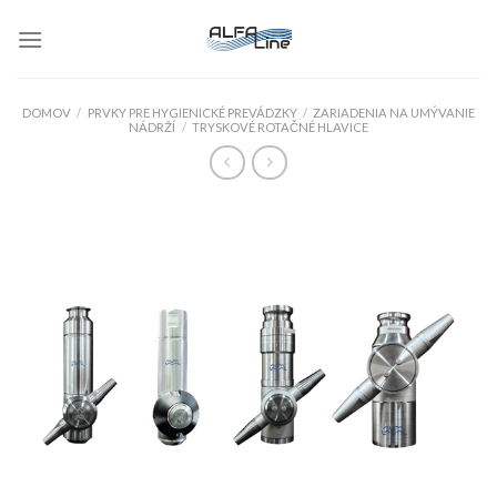
Skip
to
content
DOMOV
/
PRVKY PRE HYGIENICKÉ PREVÁDZKY
/
ZARIADENIA NA UMÝVANIE
NÁDRŽÍ
/
TRYSKOVÉ ROTAČNÉ HLAVICE