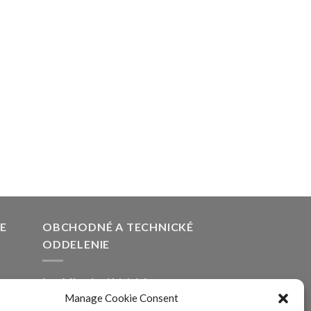
E
OBCHODNÉ A TECHNICKÉ
ODDELENIE
Ing. Miroslav Krinický
Manage Cookie Consent
email:
alfaline@alfaline.sk