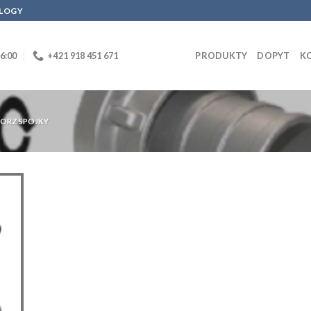
OLOGY
16:00
+421 918 451 671
PRODUKTY
DOPYT
K
ORZ SPOJKY