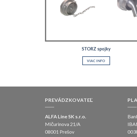
STORZ spojky
VIAC INFO
PREVÁDZKOVATEĽ
PL
ALFA Line SK s.r.o.
Bank
Mičurinova 21/A
IBA
08001 Prešov
003