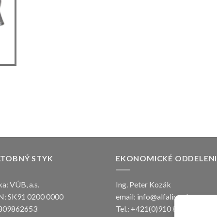
ATOBNÝ STYK
EKONOMICKÉ ODDELENI
a: VÚB, a.s.
Ing. Peter Kozák
N: SK91 0200 0000
email:
info@alfaline.sk
809862653
Tel.: +421(0)910 871 623